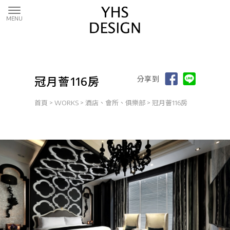
冠月薈116房
分享到
首頁
>
WORKS
>
酒店、會所、俱樂部
> 冠月薈116房