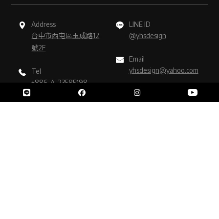
Address
LINE ID
台中市西屯區玉成路12
@yhsdesign
號2F
Email
yhsdesign@yahoo.com
Tel
+886-4-23585198
Fax
+886-4-23585199
室內設計
台北室內設計
大安區室內設計
室內設計公司
台北室內設計公司
Designed by
揚京快客
Copyright © 2026
隱私權政策
網站使用條款
..
累積人氣: 400875