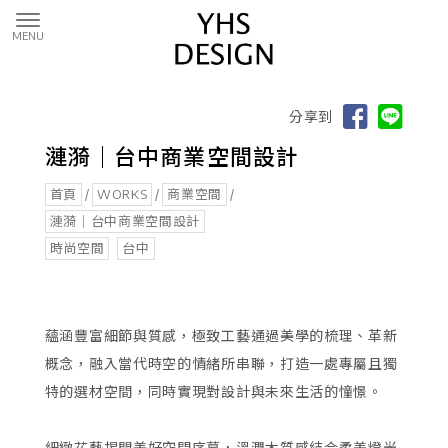
分享到
漣漪｜台中商業空間設計
首頁
/
WORKS
/
商業空間
/
漣漪｜台中商業空間設計
時尚空間
台中
蘊涵豐富細節與質感，極致工藝通過美學的梳理、革新
概念，融入當代時空的情緒所串聯，打造一處專屬且獨
特的選材空間，同時實現對設計與未來生活的憧憬。
細緻花藝揭開美好空間序幕，溫潤木質感結合柔美燈光