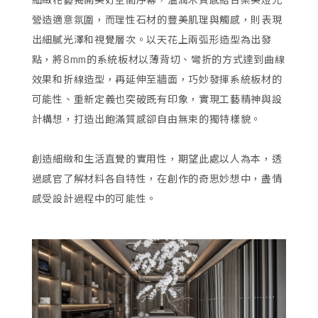
營造適意氛圍，而理性石材的豐美肌理與觸感，則表現
出細膩光澤和視覺層次。以天花上兩弧形造型為出發
點，將8mm的系統板材以薄背切、彎折的方式達到曲線
效果和折線造型，再延伸至牆面，巧妙發揮系統板材的
可能性、重新定義也突破既有印象，實現工藝精神與設
計構想，打造出飽滿質感卻自由無束的獨特樣貌。
創造細緻和生活直覺的實用性，期望此處以人為本，透
過感官了解材料各自特性，在創作的奇思妙想中，盡情
感受設計過程中的可能性。