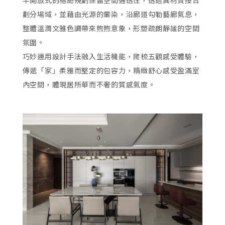
半開放式的格局規劃保留空間通透性，透過異材質接合
劃分場域，並藉由光源的暈染，沿廊道勾勒藝廊氣息，
整體溫潤文雅色調帶來煦煦意象，形塑疏朗靜謐的空間
氛圍。
巧妙運用設計手法融入生活機能，爬梳五觀感受體驗，
傳遞「家」柔雅而堅定的包容力，精緻舒心感受盈滿室
內空間，體現居所華而不奢的質感氣度。