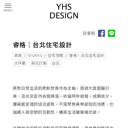
分享到
睿格｜台北住宅設計
首頁
/
WORKS
/
住宅空間
/
睿格｜台北住宅設計
大坪數
英式訂製
台北
將對日常生活的柔軟想像作為主軸，透過大面窗牖引
景、汲光至室內各個隅落，依循時序遞嬗，或朝或夕，
攫補居室裡的恬淡姿態，不僅聚焦美學感知的洗禮，也
強調人與空間的互動性，構築生活優雅儀式感。