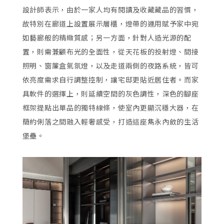
設計師表示，由於一家人均有閱讀及收藏藏品的習慣，
故特別在廊道上設置展示層櫃，燈帶的運用賦予家中宛
如藝廊般的精緻質感；另一方面，針對人造光源的配
置，則需兼顧布光的全面性，從天花板的投射燈、間接
照明、窗簾盒氣氛燈，以及走道兩側的夜路系統，皆可
依亮度需求自行調整控制，讓宅邸更貼近居住者。而家
具軟件的選擇上，則延續空間的灰色調性，深色的腳座
框架提點出單品的獨特線條，使室內更顯沉穩大器，在
簡約俐落之間融入輕奢感受，打造這座雋永內斂的生活
堡壘。