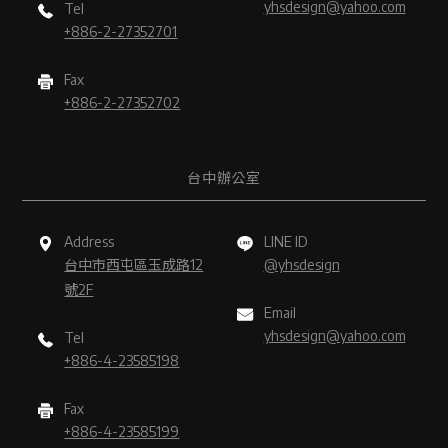
yhsdesign@yahoo.com
Tel
+886-2-27352701
Fax
+886-2-27352702
台中辦公室
Address
LINE ID
台中市西屯區玉成路12
@yhsdesign
號2F
Email
yhsdesign@yahoo.com
Tel
+886-4-23585198
Fax
+886-4-23585199