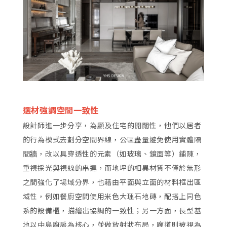
選材強調空間一致性
設計師進一步分享，為顧及住宅的開闊性，他們以居者
的行為模式去劃分空間界線，公區盡量避免使用實體隔
間牆，改以具穿透性的元素（如玻璃、鏡面等）鋪陳，
重視採光與視線的串連，而地坪的相異材質不僅於無形
之間強化了場域分界，也藉由平面與立面的材料框出區
域性，例如餐廚空間使用米色大理石地磚，配搭上同色
系的設備櫃，描繪出協調的一致性；另一方面，長型基
地以中島廚房為核心，並做放射狀布局，廊道則被視為