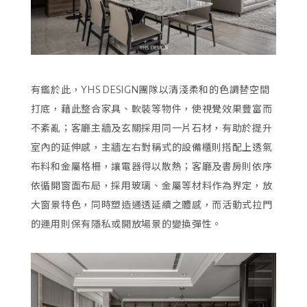
有鑑於此，YHS DESIGN團隊以清淺柔和的色調替空間
打底，藉此整合家具、軟裝等物件，使視覺效果豐富而
不紊亂；客廳主牆及玄關採用同一片石材，有助於提升
室內的延伸感，主牆左右對稱式的設備櫃則搭配上透氣
布料和金屬格柵，讓電器得以散熱；客廳及書房則依序
依循開窗面布局，採用玻璃、金屬等材料作為界定，放
大窗景特色，同時塑造通透延續之體感，而活動式拉門
的運用則保有隱私或開放場景的變換彈性。