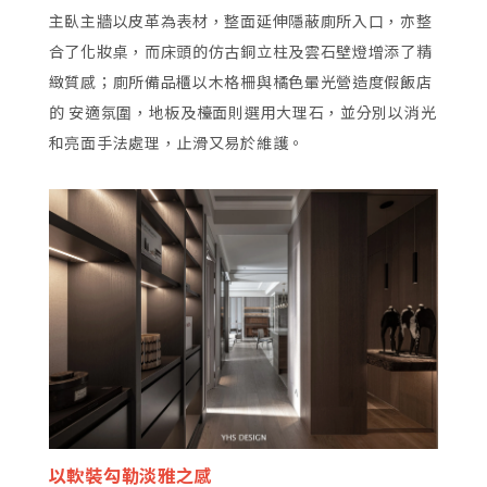
主臥主牆以皮革為表材，整面延伸隱蔽廁所入口，亦整
合了化妝桌，而床頭的仿古銅立柱及雲石壁燈增添了精
緻質感；廁所備品櫃以木格柵與橘色暈光營造度假飯店
的 安適氛圍，地板及檯面則選用大理石，並分別以消光
和亮面手法處理，止滑又易於維護。
以軟裝勾勒淡雅之感