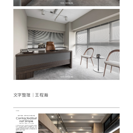
文字整理│王程瀚