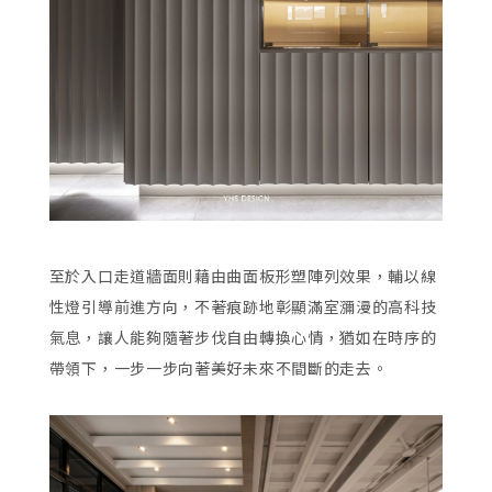
至於入口走道牆面則藉由曲面板形塑陣列效果，輔以線
性燈引導前進方向，不著痕跡地彰顯滿室瀰漫的高科技
氣息，讓人能夠隨著步伐自由轉換心情，猶如在時序的
帶領下，一步一步向著美好未來不間斷的走去。