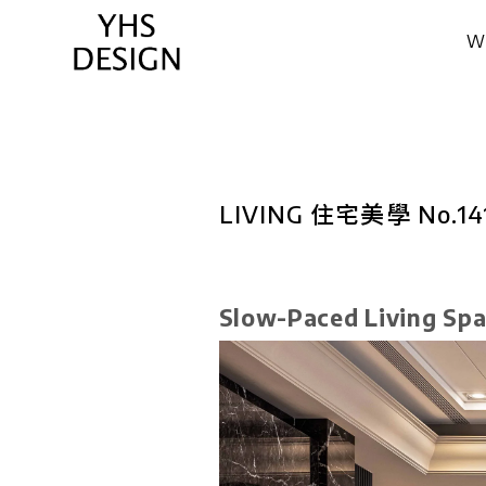
W
作
LIVING 住宅美學 No.1
Slow-Paced Living Sp