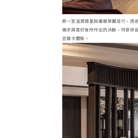
將一室溫潤穩重與優雅華麗並行，透
需求與喜好後所作出的決斷，特意保
官層次體驗。