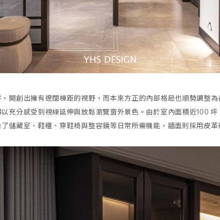
併，開創出擁有遼闊棟距的視野，而本來方正的內部格局也順勢調整為
以充分感受到視線延伸與放鬆瀏覽窗外景色。由於室內面積近100 
合了儲藏室、鞋櫃、穿鞋椅與整容鏡等日常所需機能，牆面則採用皮革