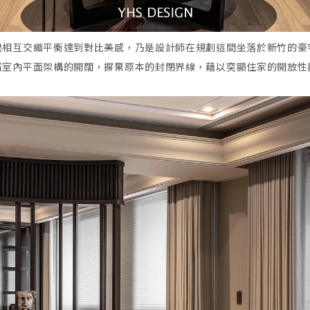
過相互交織平衡達到對比美感，乃是設計師在規劃這間坐落於新竹的豪
留室內平面架構的開闊，摒棄原本的封閉界線，藉以突顯住家的開放性